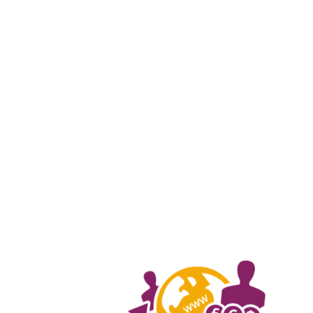
0944484438 (Mr. Đông)
ntdongcntt@gmail.com