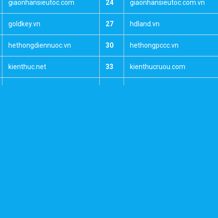
giaonhansieutoc.com
24
giaonhansieutoc.com.vn
goldkey.vn
27
hdland.vn
hethongdiennuoc.vn
30
hethongpccc.vn
kienthuc.net
33
kienthucruou.com
khoruouvang.com.vn
36
longca.net
mayphatdien.com
39
meco.com.vn
moigioibatdongsan.com
42
motnotnhac.com.vn
motnotnhac.vn
45
motsach.com
muabanruou.com.vn
48
muabantienao.com.vn
namvanchi.com.vn
51
ngoinhadep.net
ngoinhaxinh.net
54
noelnoel.net