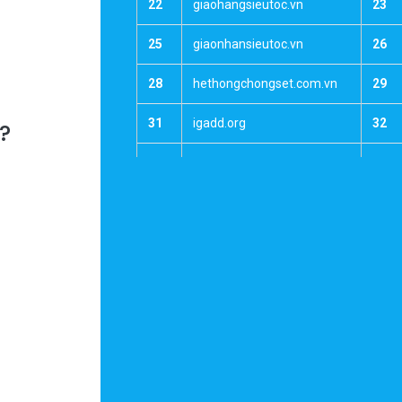
22
giaohangsieutoc.vn
23
25
giaonhansieutoc.vn
26
28
hethongchongset.com.vn
29
31
igadd.org
32
y?
34
kienthucruou.net
35
37
manhinhcamung.com
38
40
mevabeyeu.com.vn
41
43
motnotnhac.net
44
46
muabannhavadat.com
47
49
muabantienao.vn
50
52
ngoinhathongminh.com.vn
53