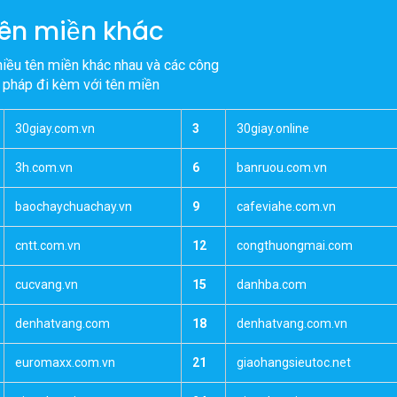
hượng nhanh
ên miền khác
hiều tên miền khác nhau và các công
i pháp đi kèm với tên miền
30giay.com.vn
3
30giay.online
3h.com.vn
6
banruou.com.vn
baochaychuachay.vn
9
cafeviahe.com.vn
cntt.com.vn
12
congthuongmai.com
cucvang.vn
15
danhba.com
denhatvang.com
18
denhatvang.com.vn
euromaxx.com.vn
21
giaohangsieutoc.net