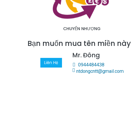
CHUYỂN NHƯỢNG
Bạn muốn mua tên miền nà
Mr. Đông
Liên Hệ
0944484438
ntdongcntt@gmail.com