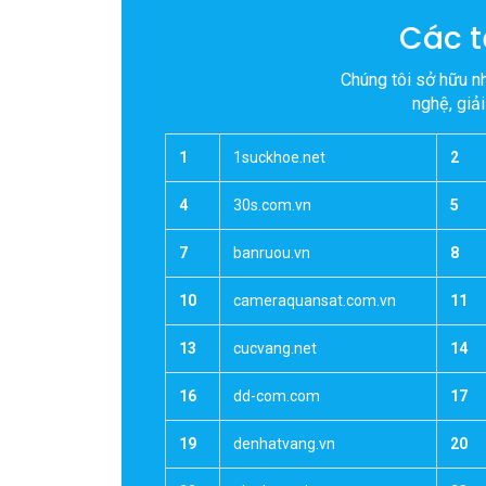
Hỗ trợ dễ dàng
Chuyển n
Các t
Chúng tôi sở hữu n
nghệ, giả
1
1suckhoe.net
2
4
30s.com.vn
5
7
banruou.vn
8
10
cameraquansat.com.vn
11
13
cucvang.net
14
16
dd-com.com
17
19
denhatvang.vn
20